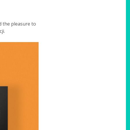
d the pleasure to
ji.