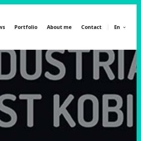
ws
Portfolio
About me
Contact
En