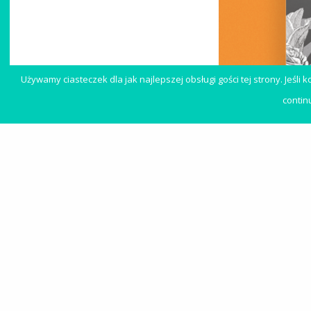
Używamy ciasteczek dla jak najlepszej obsługi gości tej strony. Jeśli
contin