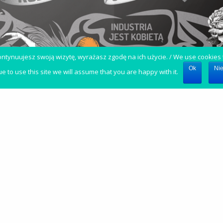
 kontynuujesz swoją wizytę, wyrażasz zgodę na ich użycie. / We use cookies
Ok
Nie
ue to use this site we will assume that you are happy with it.