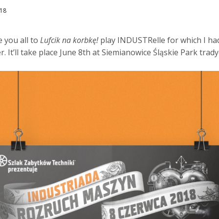
018
e you all to
Lufcik na korbkę!
play INDUSTRelle for which I ha
. It’ll take place June 8th at Siemianowice Śląskie Park tradyc