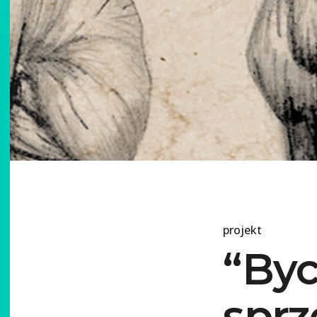
projekt
“Byc
sprz