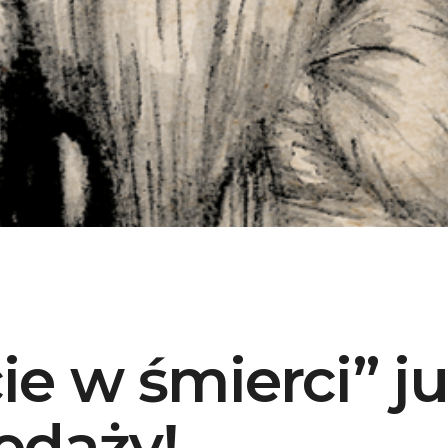
ie w śmierci” j
edaży!