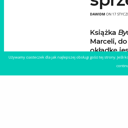
DAWIDM
ON 17 STYCZ
Książka
By
Marceli, d
okładkę jes
Używamy ciasteczek dla jak najlepszej obsługi gości tej strony. Jeśli
mnie cieka
contin
sama książ
polecam.